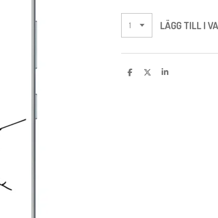
LÄGG TILL I 
D
D
D
E
E
E
L
L
L
A
A
A
M
E
D
S
I
G