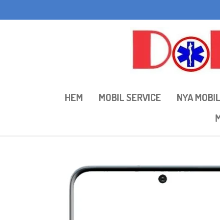
Hoppa
till
huvudinnehållet
HEM
MOBIL SERVICE
NYA MOBI
M