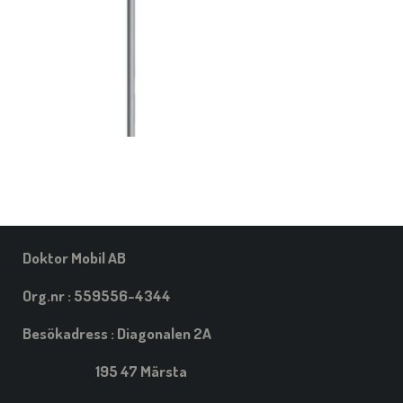
Doktor Mobil AB
Org.nr : 559556-4344
Besökadress : Diagonalen 2A
195 47 Märsta