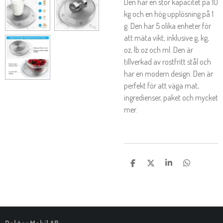
Den har en stor kapacitet på 10
kg och en hög upplösning på 1
g. Den har 5 olika enheter för
att mäta vikt, inklusive g, kg,
oz, lb:oz och ml. Den är
tillverkad av rostfritt stål och
har en modern design. Den är
perfekt för att väga mat,
ingredienser, paket och mycket
mer.
D
D
D
D
E
E
E
E
L
L
L
L
A
A
A
A
M
E
D
S