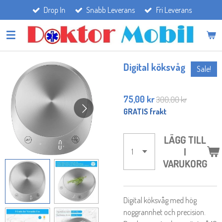
Drop In
Snabb Leverans
Fri Leverans
Hoppa
till
huvudinnehållet
Digital köksvåg
Sale!
75,00 kr
300,00 kr
GRATIS frakt
LÄGG TILL
I
VARUKORG
Digital köksvåg med hög
noggrannhet och precision.