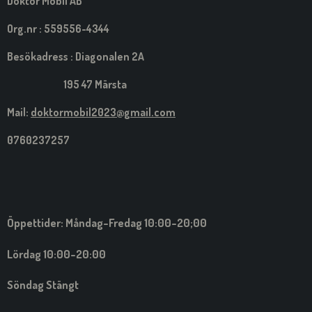
Doktor Mobil AB
I
G
Org.nr : 559556-4344
Besökadress : Diagonalen 2A
195 47 Märsta
Mail:
doktormobil2023@gmail.com
0760237257
Öppettider: Måndag-Fredag 10:00-20;00
Lördag 10:00-20:00
Söndag Stängt