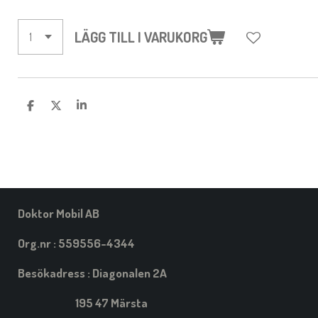
LÄGG TILL I VARUKORG
D
D
D
E
E
E
L
L
L
A
A
A
M
E
D
S
I
Doktor Mobil AB
G
Org.nr : 559556-4344
Besökadress : Diagonalen 2A
195 47 Märsta