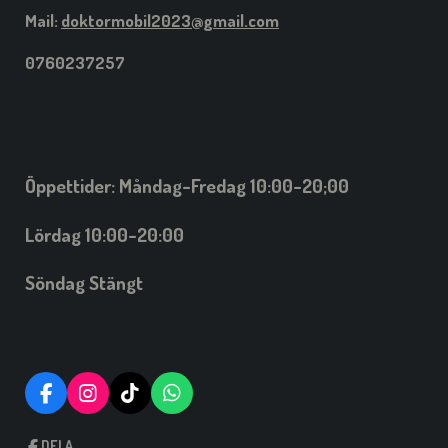
Mail:
doktormobil2023@gmail.com
0760237257
Öppettider: Måndag-Fredag 10:00-20;00
Lördag 10:00-20:00
Söndag Stängt
F
I
T
W
A
N
I
H
C
S
C
A
DELA