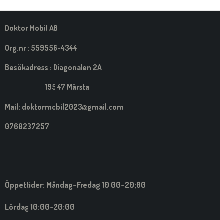
M
E
D
S
Doktor Mobil AB
I
G
Org.nr : 559556-4344
Besökadress : Diagonalen 2A
195 47 Märsta
Mail:
doktormobil2023@gmail.com
0760237257
Öppettider: Måndag-Fredag 10:00-20;00
Lördag 10:00-20:00