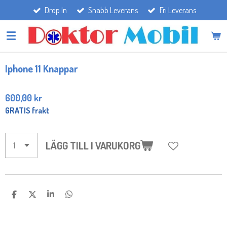
Drop In
Snabb Leverans
Fri Leverans
Hoppa
till
huvudinnehållet
Iphone 11 Knappar
600,00 kr
GRATIS frakt
LÄGG TILL I VARUKORG
D
D
D
D
E
E
E
E
L
L
L
L
A
A
A
A