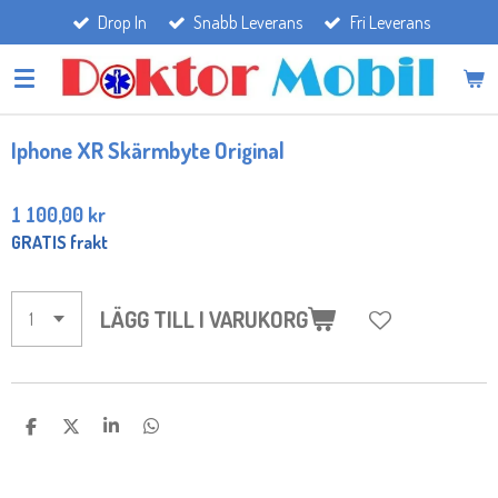
Drop In
Snabb Leverans
Fri Leverans
Hoppa
till
huvudinnehållet
Iphone XR Skärmbyte Original
1 100,00 kr
GRATIS frakt
LÄGG TILL I VARUKORG
D
D
D
D
E
E
E
E
L
L
L
L
A
A
A
A