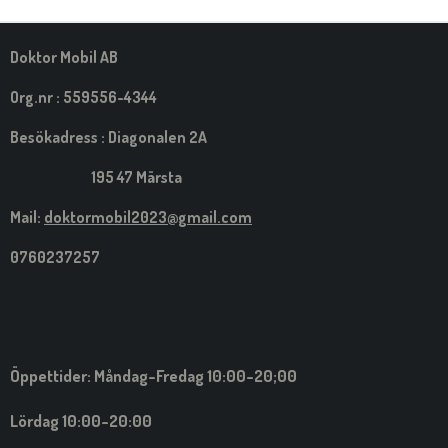
M
E
D
S
Doktor Mobil AB
I
G
Org.nr : 559556-4344
Besökadress : Diagonalen 2A
195 47 Märsta
Mail:
doktormobil2023@gmail.com
0760237257
Öppettider: Måndag-Fredag 10:00-20;00
Lördag 10:00-20:00