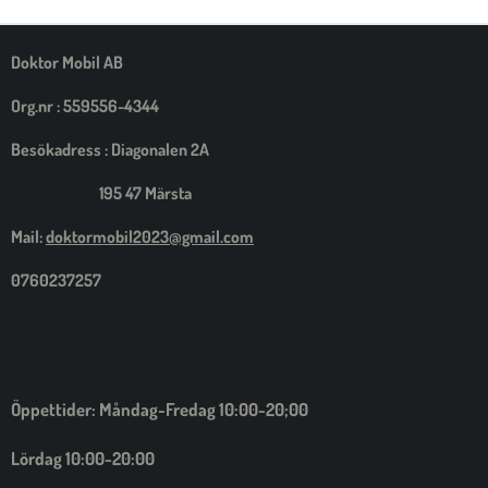
M
E
D
S
Doktor Mobil AB
I
G
Org.nr : 559556-4344
Besökadress : Diagonalen 2A
195 47 Märsta
Mail:
doktormobil2023@gmail.com
0760237257
Öppettider: Måndag-Fredag 10:00-20;00
Lördag 10:00-20:00