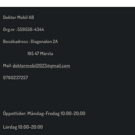
M
E
D
S
Doktor Mobil AB
I
G
Org.nr : 559556-4344
Besökadress : Diagonalen 2A
195 47 Märsta
Mail:
doktormobil2023@gmail.com
0760237257
Öppettider: Måndag-Fredag 10:00-20;00
Lördag 10:00-20:00