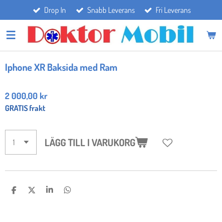
Drop In
Snabb Leverans
Fri Leverans
Hoppa
till
huvudinnehållet
Iphone XR Baksida med Ram
2 000,00 kr
GRATIS frakt
LÄGG TILL I VARUKORG
D
D
D
D
E
E
E
E
L
L
L
L
A
A
A
A