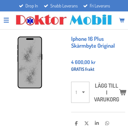
Drop In
Snabb Leverans
Fri Leverans
Hoppa
till
huvudinnehållet
Iphone 16 Plus
Skärmbyte Original
4 600,00 kr
GRATIS frakt
LÄGG TILL
I
VARUKORG
D
D
D
D