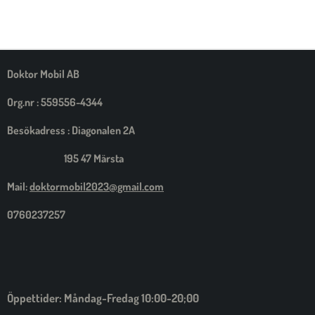
E
E
E
E
L
L
L
L
A
A
A
A
M
E
D
S
Doktor Mobil AB
I
G
Org.nr : 559556-4344
Besökadress : Diagonalen 2A
195 47 Märsta
Mail:
doktormobil2023@gmail.com
0760237257
Öppettider: Måndag-Fredag 10:00-20;00