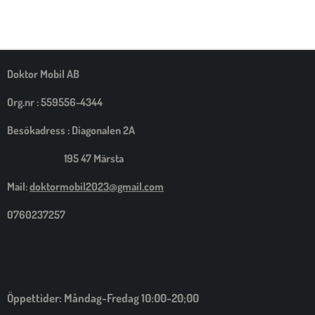
E
E
E
E
L
L
L
L
A
A
A
A
M
E
D
S
Doktor Mobil AB
I
G
Org.nr : 559556-4344
Besökadress : Diagonalen 2A
195 47 Märsta
Mail:
doktormobil2023@gmail.com
0760237257
Öppettider: Måndag-Fredag 10:00-20;00