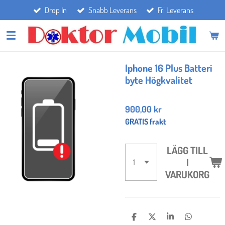
Drop In
Snabb Leverans
Fri Leverans
Hoppa
till
huvudinnehållet
Iphone 16 Plus Batteri
byte Högkvalitet
900,00 kr
GRATIS frakt
LÄGG TILL
I
VARUKORG
D
D
D
D