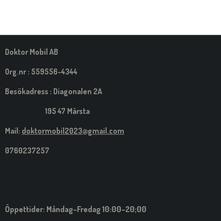
E
E
E
E
L
L
L
L
A
A
A
A
M
E
D
S
Doktor Mobil AB
I
G
Org.nr : 559556-4344
Besökadress : Diagonalen 2A
195 47 Märsta
Mail:
doktormobil2023@gmail.com
0760237257
Öppettider: Måndag-Fredag 10:00-20;00