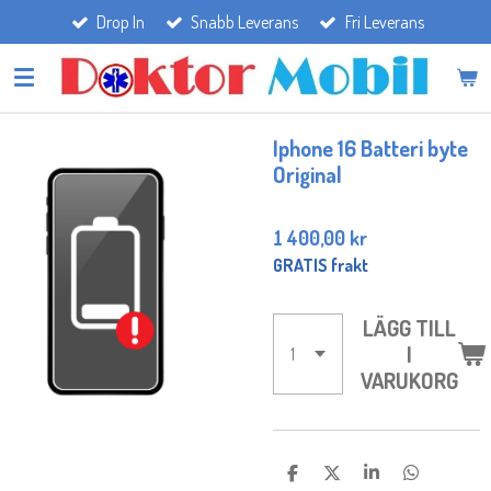
Drop In
Snabb Leverans
Fri Leverans
Hoppa
till
huvudinnehållet
Iphone 16 Batteri byte
Original
1 400,00 kr
GRATIS frakt
LÄGG TILL
I
VARUKORG
D
D
D
D