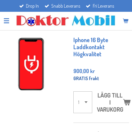
Drop In
Snabb Leverans
Fri Leverans
Hoppa
till
huvudinnehållet
Iphone 16 Byte
Laddkontakt
Högkvalitet
900,00 kr
GRATIS frakt
LÄGG TILL
I
VARUKORG