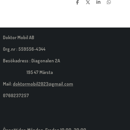
D
D
D
D
E
E
E
E
L
L
L
L
A
A
A
A
M
E
D
S
Doktor Mobil AB
I
G
Org.nr : 559556-4344
Besökadress : Diagonalen 2A
195 47 Märsta
Mail:
doktormobil2023@gmail.com
0760237257
Öppettider: Måndag-Fredag 10:00-20;00