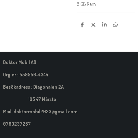
8 GB Ram
D
D
D
D
E
E
E
E
L
L
L
L
A
A
A
A
M
E
D
S
Doktor Mobil AB
I
G
Org.nr : 559556-4344
Besökadress : Diagonalen 2A
195 47 Märsta
Mail:
doktormobil2023@gmail.com
0760237257