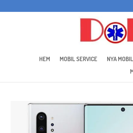
Hoppa
till
huvudinnehållet
HEM
MOBIL SERVICE
NYA MOBI
M