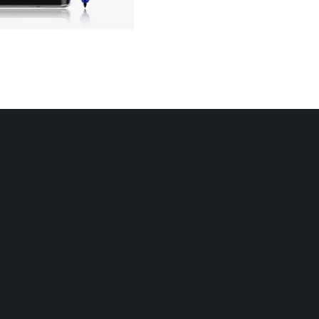
D
S
I
G