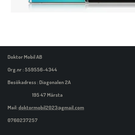
Doktor Mobil AB
Org.nr : 559556-4344
Besökadress : Diagonalen 2A
195 47 Märsta
Mail:
doktormobil2023@gmail.com
0760237257