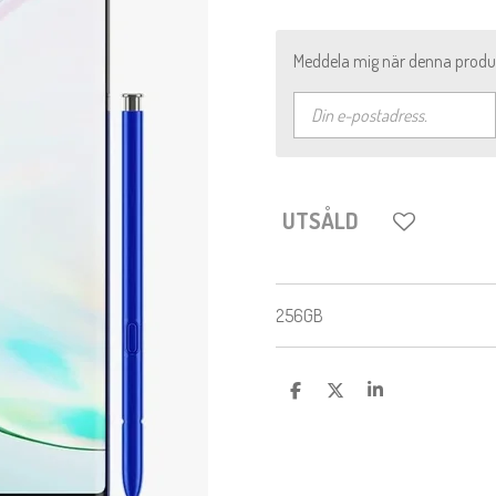
Meddela mig när denna produkt 
UTSÅLD
256GB
D
D
D
E
E
E
L
L
L
A
A
A
M
E