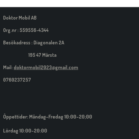
M
E
D
S
Doktor Mobil AB
I
G
Org.nr : 559556-4344
Besökadress : Diagonalen 2A
195 47 Märsta
Mail:
doktormobil2023@gmail.com
0760237257
Öppettider: Måndag-Fredag 10:00-20;00
Lördag 10:00-20:00