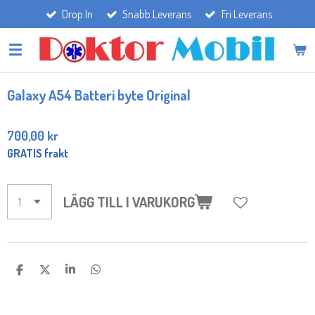
Drop In
Snabb Leverans
Fri Leverans
Hoppa
till
huvudinnehållet
Galaxy A54 Batteri byte Original
700,00 kr
GRATIS frakt
LÄGG TILL I VARUKORG
D
D
D
D
E
E
E
E
L
L
L
L
A
A
A
A