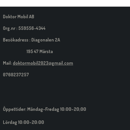
M
E
D
S
Doktor Mobil AB
I
G
Org.nr : 559556-4344
Besökadress : Diagonalen 2A
195 47 Märsta
Mail:
doktormobil2023@gmail.com
0760237257
Öppettider: Måndag-Fredag 10:00-20;00
Lördag 10:00-20:00