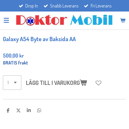
Drop In
Snabb Leverans
Fri Leverans
Hoppa
till
huvudinnehållet
Galaxy A54 Byte av Baksida AA
500,00 kr
GRATIS frakt
LÄGG TILL I VARUKORG
D
D
D
D
E
E
E
E
L
L
L
L
A
A
A
A