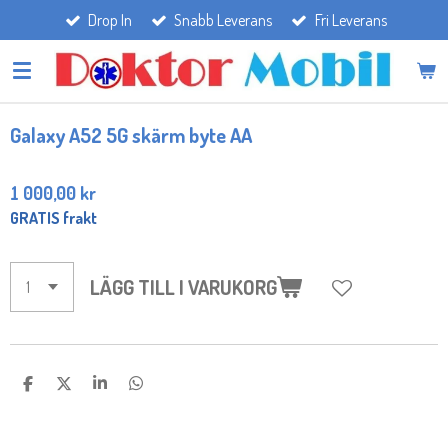
Drop In
Snabb Leverans
Fri Leverans
Hoppa
till
huvudinnehållet
Galaxy A52 5G skärm byte AA
1 000,00 kr
GRATIS frakt
LÄGG TILL I VARUKORG
D
D
D
D
E
E
E
E
L
L
L
L
A
A
A
A