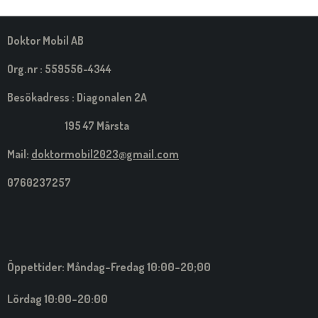
M
E
D
S
Doktor Mobil AB
I
G
Org.nr : 559556-4344
Besökadress : Diagonalen 2A
195 47 Märsta
Mail:
doktormobil2023@gmail.com
0760237257
Öppettider: Måndag-Fredag 10:00-20;00
Lördag 10:00-20:00