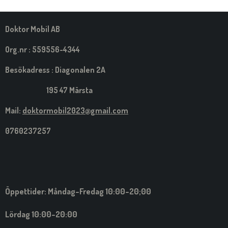
M
E
D
S
Doktor Mobil AB
I
G
Org.nr : 559556-4344
Besökadress : Diagonalen 2A
195 47 Märsta
Mail:
doktormobil2023@gmail.com
0760237257
Öppettider: Måndag-Fredag 10:00-20;00
Lördag 10:00-20:00