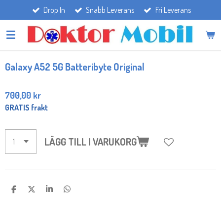
Drop In
Snabb Leverans
Fri Leverans
Hoppa
till
huvudinnehållet
Galaxy A52 5G Batteribyte Original
700,00 kr
GRATIS frakt
LÄGG TILL I VARUKORG
D
D
D
D
E
E
E
E
L
L
L
L
A
A
A
A