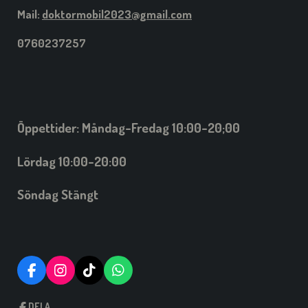
Mail:
doktormobil2023@gmail.com
0760237257
Öppettider: Måndag-Fredag 10:00-20;00
Lördag 10:00-20:00
Söndag Stängt
F
I
T
W
A
N
I
H
C
S
C
A
DELA