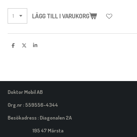
LÄGG TILL I VARUKORG
D
D
D
E
E
E
L
L
L
A
A
A
M
E
D
S
I
Doktor Mobil AB
G
Org.nr : 559556-4344
Besökadress : Diagonalen 2A
195 47 Märsta