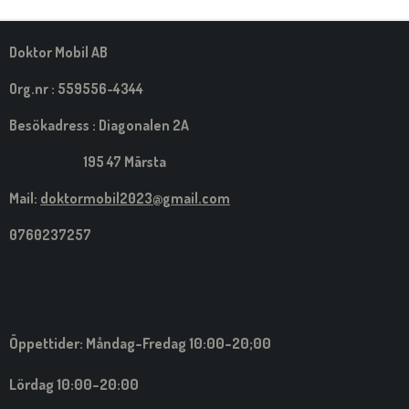
M
E
D
S
Doktor Mobil AB
I
G
Org.nr : 559556-4344
Besökadress : Diagonalen 2A
195 47 Märsta
Mail:
doktormobil2023@gmail.com
0760237257
Öppettider: Måndag-Fredag 10:00-20;00
Lördag 10:00-20:00