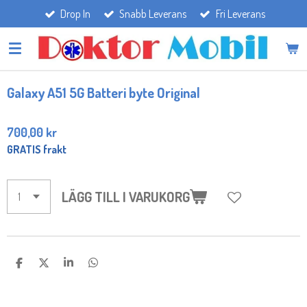
Drop In
Snabb Leverans
Fri Leverans
Hoppa
till
huvudinnehållet
Galaxy A51 5G Batteri byte Original
700,00 kr
GRATIS frakt
LÄGG TILL I VARUKORG
D
D
D
D
E
E
E
E
L
L
L
L
A
A
A
A