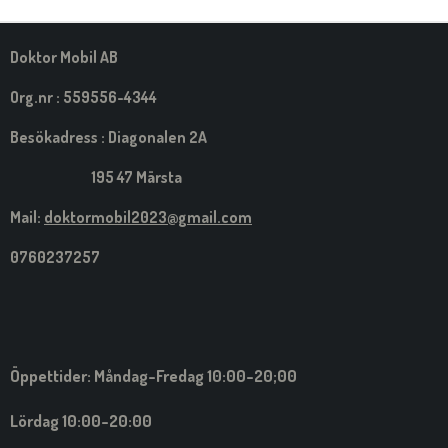
M
E
D
S
Doktor Mobil AB
I
G
Org.nr : 559556-4344
Besökadress : Diagonalen 2A
195 47 Märsta
Mail:
doktormobil2023@gmail.com
0760237257
Öppettider: Måndag-Fredag 10:00-20;00
Lördag 10:00-20:00