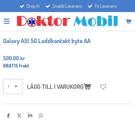
Drop In
Snabb Leverans
Fri Leverans
Hoppa
till
huvudinnehållet
Galaxy A51 5G Laddkontakt byte AA
500,00 kr
GRATIS frakt
LÄGG TILL I VARUKORG
D
D
D
D
E
E
E
E
L
L
L
L
A
A
A
A