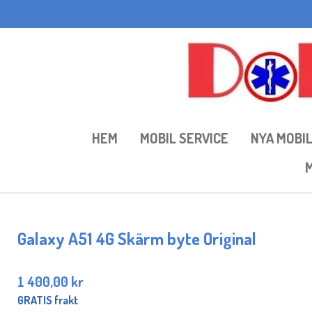
Hoppa
till
huvudinnehållet
HEM
MOBIL SERVICE
NYA MOBI
M
Galaxy A51 4G Skärm byte Original
1 400,00 kr
GRATIS frakt