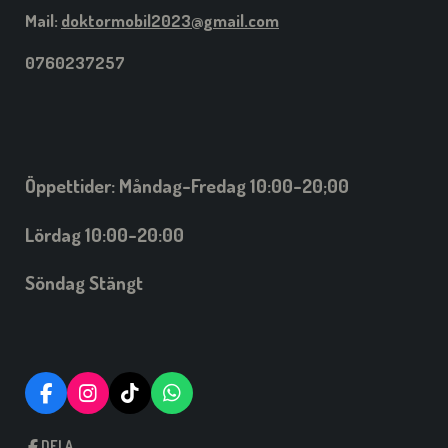
Mail:
doktormobil2023@gmail.com
0760237257
Öppettider: Måndag-Fredag 10:00-20;00
Lördag 10:00-20:00
Söndag Stängt
F
I
T
W
A
N
I
H
C
S
C
A
DELA