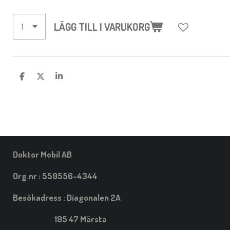
LÄGG TILL I VARUKORG
D
D
D
E
E
E
L
L
L
A
A
A
M
E
D
S
I
Doktor Mobil AB
G
Org.nr : 559556-4344
Besökadress : Diagonalen 2A
195 47 Märsta