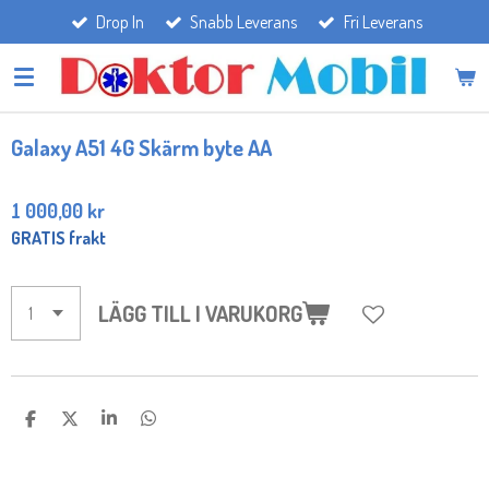
Drop In
Snabb Leverans
Fri Leverans
Hoppa
till
huvudinnehållet
Galaxy A51 4G Skärm byte AA
1 000,00 kr
GRATIS frakt
LÄGG TILL I VARUKORG
D
D
D
D
E
E
E
E
L
L
L
L
A
A
A
A