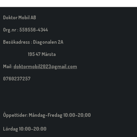
M
E
D
S
Doktor Mobil AB
I
G
Org.nr : 559556-4344
Besökadress : Diagonalen 2A
195 47 Märsta
Mail:
doktormobil2023@gmail.com
0760237257
Öppettider: Måndag-Fredag 10:00-20;00
Lördag 10:00-20:00