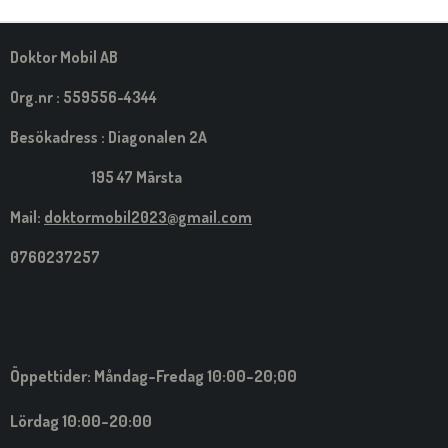
M
E
D
S
Doktor Mobil AB
I
G
Org.nr : 559556-4344
Besökadress : Diagonalen 2A
195 47 Märsta
Mail:
doktormobil2023@gmail.com
0760237257
Öppettider: Måndag-Fredag 10:00-20;00
Lördag 10:00-20:00