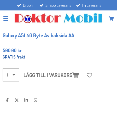
Drop In
Snabb Leverans
Fri Leverans
Hoppa
till
huvudinnehållet
Galaxy A51 4G Byte Av baksida AA
500,00 kr
GRATIS frakt
LÄGG TILL I VARUKORG
D
D
D
D
E
E
E
E
L
L
L
L
A
A
A
A