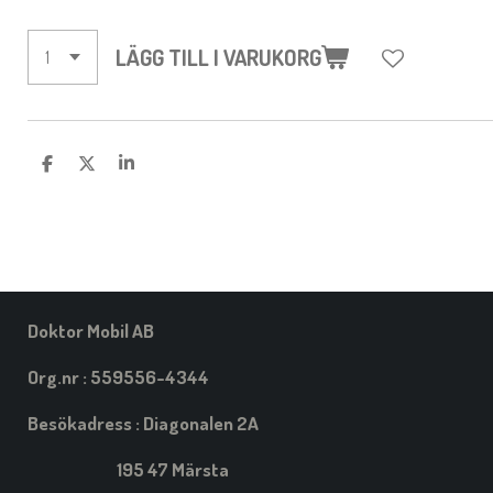
LÄGG TILL I VARUKORG
D
D
D
E
E
E
L
L
L
A
A
A
M
E
D
S
I
Doktor Mobil AB
G
Org.nr : 559556-4344
Besökadress : Diagonalen 2A
195 47 Märsta