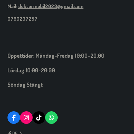
Mail:
doktormobil2023@gmail.com
0760237257
Öppettider: Måndag-Fredag 10:00-20;00
Lördag 10:00-20:00
Söndag Stängt
F
I
T
W
A
N
I
H
C
S
C
A
DELA