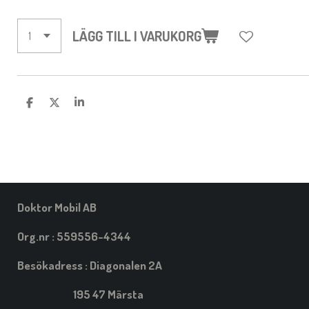
LÄGG TILL I VARUKORG
D
D
D
E
E
E
L
L
L
A
A
A
M
E
D
S
I
Doktor Mobil AB
G
Org.nr : 559556-4344
Besökadress : Diagonalen 2A
195 47 Märsta