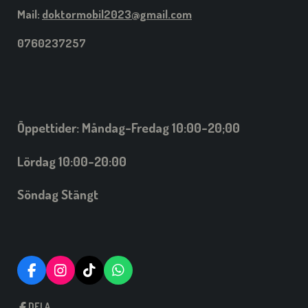
Mail:
doktormobil2023@gmail.com
0760237257
Öppettider: Måndag-Fredag 10:00-20;00
Lördag 10:00-20:00
Söndag Stängt
F
I
T
W
A
N
I
H
C
S
C
A
DELA