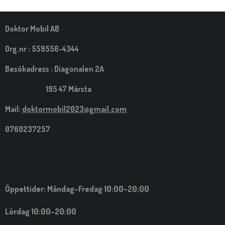
M
E
D
S
Doktor Mobil AB
I
G
Org.nr : 559556-4344
Besökadress : Diagonalen 2A
195 47 Märsta
Mail:
doktormobil2023@gmail.com
0760237257
Öppettider: Måndag-Fredag 10:00-20;00
Lördag 10:00-20:00