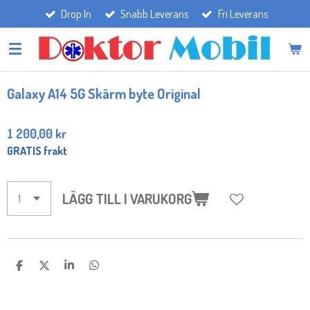
Drop In
Snabb Leverans
Fri Leverans
Hoppa
till
huvudinnehållet
Galaxy A14 5G Skärm byte Original
1 200,00 kr
GRATIS frakt
LÄGG TILL I VARUKORG
D
D
D
D
E
E
E
E
L
L
L
L
A
A
A
A