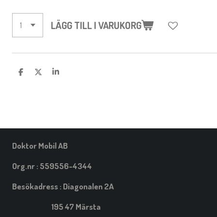
LÄGG TILL I VARUKORG
D
D
D
E
E
E
L
L
L
A
A
A
M
E
D
S
I
Doktor Mobil AB
G
Org.nr : 559556-4344
Besökadress : Diagonalen 2A
195 47 Märsta