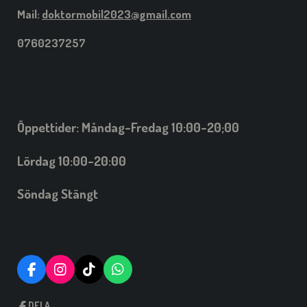
Mail:
doktormobil2023@gmail.com
0760237257
Öppettider: Måndag-Fredag 10:00-20;00
Lördag 10:00-20:00
Söndag Stängt
F
I
T
W
A
N
I
H
C
S
C
A
DELA