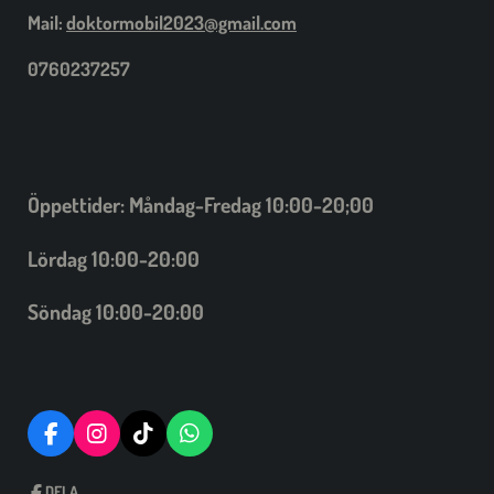
Mail:
doktormobil2023@gmail.com
0760237257
Öppettider: Måndag-Fredag 10:00-20;00
Lördag 10:00-20:00
Söndag 10:00-20:00
F
I
T
W
A
N
I
H
C
S
C
A
DELA