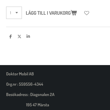
LÄGG TILL I VARUKORG
D
D
D
E
E
E
L
L
L
A
A
A
M
E
D
S
I
Doktor Mobil AB
G
Org.nr : 559556-4344
Besökadress : Diagonalen 2A
195 47 Märsta