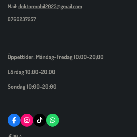
Mail:
doktormobil2023@gmail.com
0760237257
Öppettider: Måndag-Fredag 10:00-20;00
Lördag 10:00-20:00
Söndag 10:00-20:00
F
I
T
W
A
N
I
H
C
S
C
A
DELA