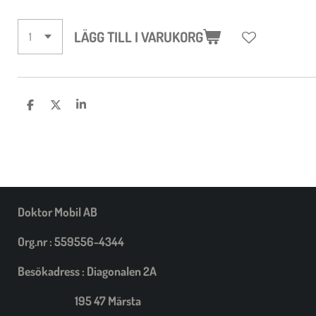
LÄGG TILL I VARUKORG
D
D
D
E
E
E
L
L
L
A
A
A
M
E
D
S
I
Doktor Mobil AB
G
Org.nr : 559556-4344
Besökadress : Diagonalen 2A
195 47 Märsta