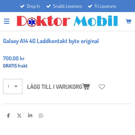
Drop In
Snabb Leverans
Fri Leverans
Hoppa
till
huvudinnehållet
Galaxy A14 4G Laddkontakt byte original
700,00 kr
GRATIS frakt
LÄGG TILL I VARUKORG
D
D
D
D
E
E
E
E
L
L
L
L
A
A
A
A