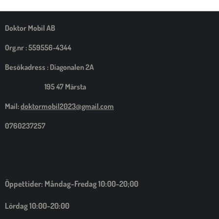
M
E
D
S
Doktor Mobil AB
I
G
Org.nr : 559556-4344
Besökadress : Diagonalen 2A
195 47 Märsta
Mail:
doktormobil2023@gmail.com
0760237257
Öppettider: Måndag-Fredag 10:00-20;00
Lördag 10:00-20:00