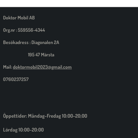
M
E
D
S
Doktor Mobil AB
I
G
Org.nr : 559556-4344
Besökadress : Diagonalen 2A
195 47 Märsta
Mail:
doktormobil2023@gmail.com
0760237257
Öppettider: Måndag-Fredag 10:00-20;00
Lördag 10:00-20:00