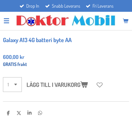
Drop In
Snabb Leverans
Fri Leverans
Hoppa
till
huvudinnehållet
Galaxy A13 4G batteri byte AA
600,00 kr
GRATIS frakt
LÄGG TILL I VARUKORG
D
D
D
D
E
E
E
E
L
L
L
L
A
A
A
A