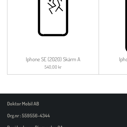
Iphone SE (2020) Skärm A
Iph
540,00 kr
Doktor Mobil AB
Org.nr : 559556-4344