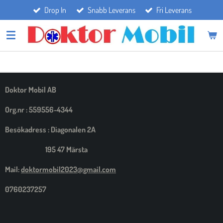
Drop In
Snabb Leverans
Fri Leverans
Hoppa
till
huvudinnehållet
Doktor Mobil AB
Org.nr : 559556-4344
Besökadress : Diagonalen 2A
195 47 Märsta
Mail:
doktormobil2023@gmail.com
0760237257