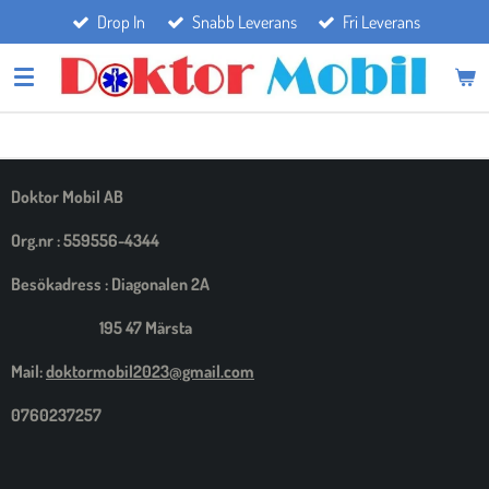
Drop In
Snabb Leverans
Fri Leverans
Hoppa
till
huvudinnehållet
Doktor Mobil AB
Org.nr : 559556-4344
Besökadress : Diagonalen 2A
195 47 Märsta
Mail:
doktormobil2023@gmail.com
0760237257