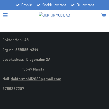
Drop In
Snabb Leverans
Fri Leverans
Hoppa
till
huvudinnehållet
Doktor Mobil AB
Org.nr : 559556-4344
Besökadress : Diagonalen 2A
195 47 Märsta
Mail:
doktormobil2023@gmail.com
0760237257