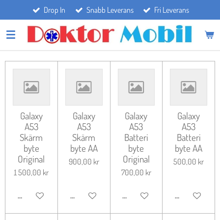
Drop In
Snabb Leverans
Fri Leverans
Hoppa
till
huvudinnehållet
Galaxy
Galaxy
Galaxy
Galaxy
A53
A53
A53
A53
Skärm
Skärm
Batteri
Batteri
byte
byte AA
byte
byte AA
Original
Original
900,00 kr
500,00 kr
1 500,00 kr
700,00 kr
LÄGG TILL I VARUKORG
LÄGG TILL I VARUKORG
LÄGG TILL I VARUKORG
LÄGG TILL I 