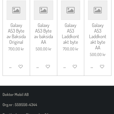
Galaxy
Galaxy
Galaxy
Galaxy
A53 Byte
A53 Byte
A53
A53
av Baksida
av baksida
Laddkont
Laddkont
Original
AA
akt byte
akt byte
AA
700,00 kr
500,00 kr
700,00 kr
500,00 kr
LÄGG TILL I VARUKORG
LÄGG TILL I VARUKORG
LÄGG TILL I VARUKORG
LÄGG TILL I 
Doktor Mobil AB
Org.nr : 559556-4344