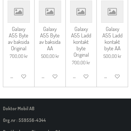
Galaxy
Galaxy
Galaxy
Galaxy
A55 Byte
A55 Byte
A55 Ladd
A55 Ladd
av baksida
av baksida
kontakt
kontakt
Original
AA
byte
byte AA
Original
700,00 kr
500,00 kr
500,00 kr
700,00 kr
LÄGG TILL I VARUKORG
LÄGG TILL I VARUKORG
LÄGG TILL I VARUKORG
LÄGG TILL I 
Doktor Mobil AB
Org.nr : 559556-4344