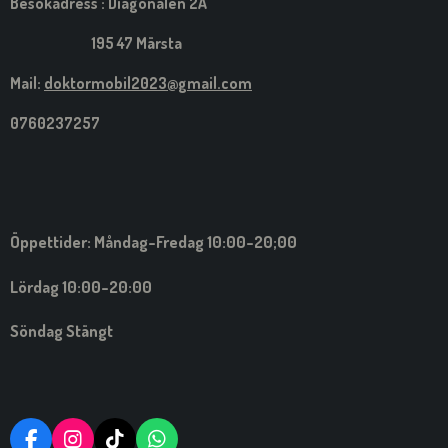
Besökadress : Diagonalen 2A
195 47 Märsta
Mail:
doktormobil2023@gmail.com
0760237257
Öppettider: Måndag-Fredag 10:00-20;00
Lördag 10:00-20:00
Söndag Stängt
F
I
T
W