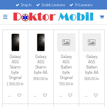
Drop In
Snabb Leverans
Fri Leverans
Hoppa
till
huvudinnehållet
Galaxy
Galaxy
Galaxy
Galaxy
A55
A55
A55
A55
Skärm
Skärm
Batteri
Batteri
byte
byte AA
byte
byte AA
Original
Original
900,00 kr
500,00 kr
1 300,00 kr
700,00 kr
LÄGG TILL I VARUKORG
LÄGG TILL I VARUKORG
LÄGG TILL I VARUKORG
LÄGG TILL I 