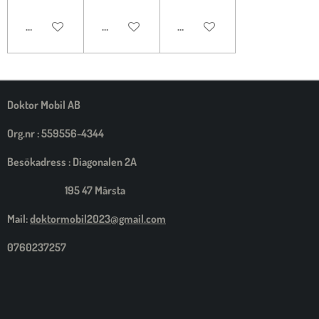
LÄGG TILL I VARUKORG
LÄGG TILL I VARUKORG
LÄGG TILL I VARUKORG
Doktor Mobil AB
Org.nr : 559556-4344
Besökadress : Diagonalen 2A
195 47 Märsta
Mail:
doktormobil2023@gmail.com
0760237257