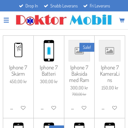
Drop In
Snabb Leverans
Fri Leverans
Hoppa
till
huvudinnehållet
Sale!
Iphone 7
Iphone 7
Iphone 7
Iphone 7
Skärm
Batteri
Baksida
KameraLi
med Ram
ns
450,00 kr
300,00 kr
300,00 kr
150,00 kr
700,00 kr
LÄGG TILL I VARUKORG
LÄGG TILL I VARUKORG
LÄGG TILL I VARUKORG
LÄGG TILL I 