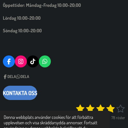
Öppettider: Måndag-Fredag 10:00-20;00
Lördag 10:00-20:00
Söndag 10:00-20:00
F
I
T
W
A
N
I
H
C
S
C
A
DELA
DELA
E
T
K
T
B
A
T
S
O
G
A
A
KONTAKTA OSS
O
R
C
P
K
A
K
P
1
2
3
4
5
S
M
O
k
m
s
s
s
s
s
i
Denna webbplats använder cookies för att förbättra
78 röster
d
c
upplevelsen och visa skräddarsydda annonser. Fortsatt
t
t
t
t
t
© 2024 - 2026 Doktor Mobil AB
ö
k