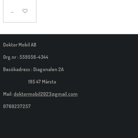
MEDDELA MIG NÄR DET ÄR KLART
Doktor Mobil AB
Org.nr : 559556-4344
Besökadress : Diagonalen 2A
195 47 Märsta
Mail:
doktormobil2023@gmail.com
0760237257