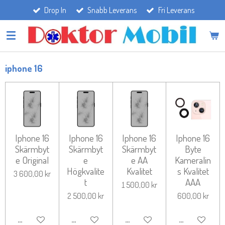
Drop In
Snabb Leverans
Fri Leverans
Hoppa
till
huvudinnehållet
iphone 16
Iphone 16
Iphone 16
Iphone 16
Iphone 16
Skärmbyt
Skärmbyt
Skärmbyt
Byte
e Original
e
e AA
Kameralin
Högkvalite
Kvalitet
s Kvalitet
3 600,00 kr
t
AAA
1 500,00 kr
2 500,00 kr
600,00 kr
LÄGG TILL I VARUKORG
LÄGG TILL I VARUKORG
LÄGG TILL I VARUKORG
LÄGG TILL I 