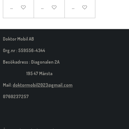
LÄGG TILL I VARUKORG
LÄGG TILL I VARUKORG
LÄGG TILL I VARUKORG
Doktor Mobil AB
Org.nr : 559556-4344
Besökadress : Diagonalen 2A
195 47 Märsta
Mail:
doktormobil2023@gmail.com
0760237257