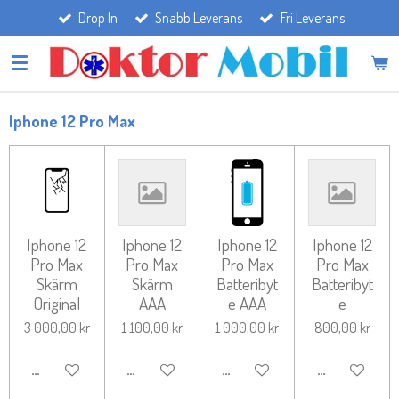
Drop In
Snabb Leverans
Fri Leverans
Hoppa
till
huvudinnehållet
Iphone 12 Pro Max
Iphone 12
Iphone 12
Iphone 12
Iphone 12
Pro Max
Pro Max
Pro Max
Pro Max
Skärm
Skärm
Batteribyt
Batteribyt
Original
AAA
e AAA
e
3 000,00 kr
1 100,00 kr
1 000,00 kr
800,00 kr
LÄGG TILL I VARUKORG
LÄGG TILL I VARUKORG
LÄGG TILL I VARUKORG
LÄGG TILL I 