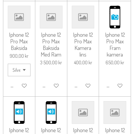
Iphone 12
Iphone 12
Iphone 12
Iphone 12
Pro Max
Pro Max
Pro Max
Pro Max
Baksida
Baksida
Kamera
Fram
Med Ram
lins
kamera
900,00 kr
3 500,00 kr
400,00 kr
650,00 kr
LÄGG TILL I VARUKORG
LÄGG TILL I VARUKORG
LÄGG TILL I VARUKORG
LÄGG TILL I 
Iphone 12
Iphone 12
Iphone 12
Iphone 12