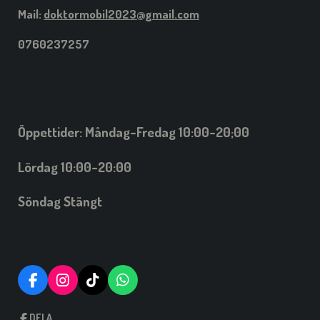
Mail:
doktormobil2023@gmail.com
0760237257
Öppettider: Måndag-Fredag 10:00-20;00
Lördag 10:00-20:00
Söndag Stängt
F
I
T
W
A
N
I
H
C
S
C
A
DELA