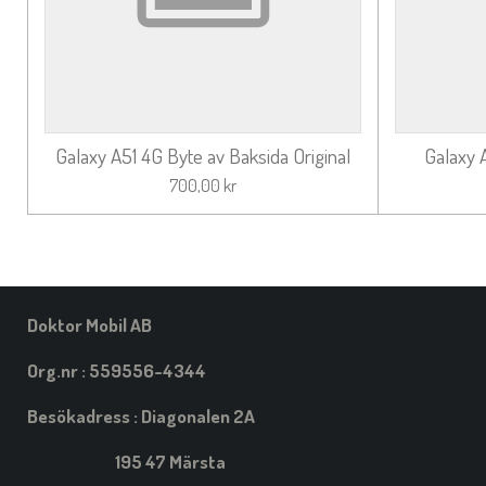
Galaxy A51 4G Byte av Baksida Original
Galaxy 
700,00 kr
Doktor Mobil AB
Org.nr : 559556-4344
Besökadress : Diagonalen 2A
195 47 Märsta