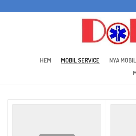
Hoppa
till
huvudinnehållet
HEM
MOBIL SERVICE
NYA MOBI
M